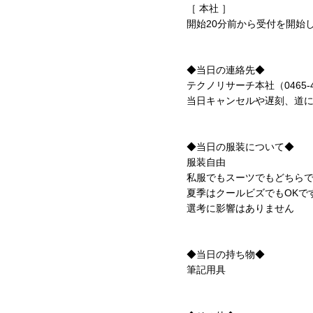
［ 本社 ］
開始20分前から受付を開始
◆当日の連絡先◆
テクノリサーチ本社（0465-48
当日キャンセルや遅刻、道
◆当日の服装について◆
服装自由
私服でもスーツでもどちら
夏季はクールビズでもOKで
選考に影響はありません
◆当日の持ち物◆
筆記用具