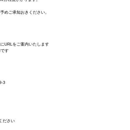
が予めご承知おきください。
にURLをご案内いたします
Mです
-3
ください