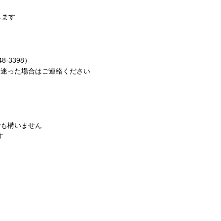
します
-3398）
に迷った場合はご連絡ください
でも構いません
す