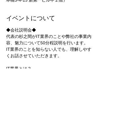
本橋3-4-13 新第一ビル中２階）
イベントについて
◆会社説明会◆
​代表の杉之間がIT業界のことや弊社の事業内
容、魅力について50分程説明を行います。
IT業界のことを知らない人でも、理解しやす
くお話させていただきます。
IT業界とは？
ソフトウェア開発とは？
続きを読む >>
このイベントをシェア