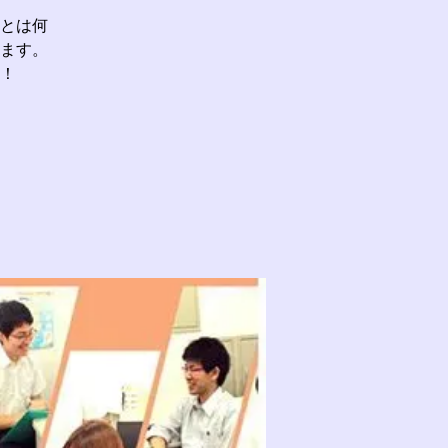
。
とは何
ます。
！