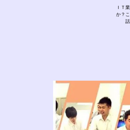
ＩＴ業
か？こ
話