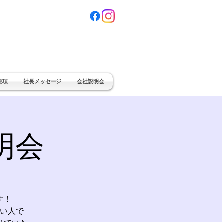
要項
社長メッセージ
会社説明会
明会
す！
い人で