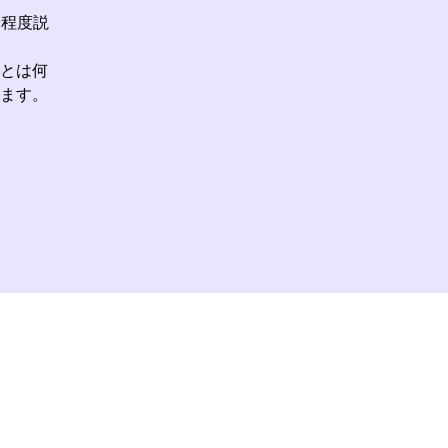
分程度説
とは何
ます。