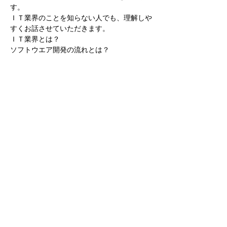
す。
ＩＴ業界のことを知らない人でも、理解しや
すくお話させていただきます。
ＩＴ業界とは？
ソフトウエア開発の流れとは？
どんなものを開発しているか？
どんな人が働いているのか？
続きを読む >>
このイベントをシェア
株式会社テクノリサーチ
0465-48-3398
| 神
奈川県小田原市国府津2519-3
個人情報の取扱いについて