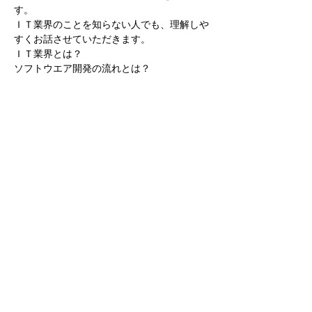
す。
ＩＴ業界のことを知らない人でも、理解しや
すくお話させていただきます。
ＩＴ業界とは？
ソフトウエア開発の流れとは？
どんなものを開発しているか？
どんな人が働いているのか？
続きを読む >>
このイベントをシェア
株式会社テクノリサーチ
0465-48-3398
| 神
奈川県小田原市国府津2519-3
個人情報の取扱いについて