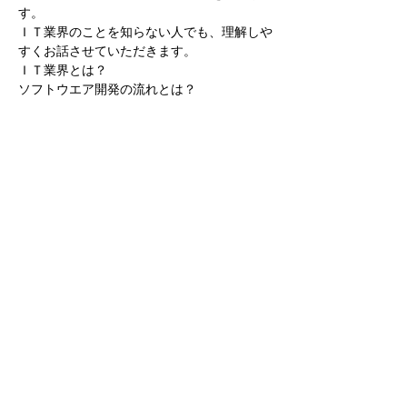
す。
ＩＴ業界のことを知らない人でも、理解しや
すくお話させていただきます。
ＩＴ業界とは？
ソフトウエア開発の流れとは？
どんなものを開発しているか？
どんな人が働いているのか？
続きを読む >>
このイベントをシェア
株式会社テクノリサーチ
0465-48-3398
| 神
奈川県小田原市国府津2519-3
個人情報の取扱いについて