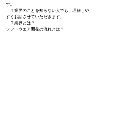
す。
ＩＴ業界のことを知らない人でも、理解しや
すくお話させていただきます。
ＩＴ業界とは？
ソフトウエア開発の流れとは？
どんなものを開発しているか？
どんな人が働いているのか？
続きを読む >>
このイベントをシェア
株式会社テクノリサーチ
0465-48-3398
| 神
奈川県小田原市国府津2519-3
個人情報の取扱いについて