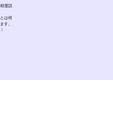
分程度説
とは何
ます。
！