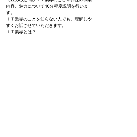
内容、魅力について40分程度説明を行いま
す。
ＩＴ業界のことを知らない人でも、理解しや
すくお話させていただきます。
ＩＴ業界とは？
ソフトウエア開発とは？
どんな仕事をしているか？
続きを読む >>
このイベントをシェア
株式会社テクノリサーチ
0465-48-3398
| 神
奈川県小田原市国府津2519-3
個人情報の取扱いについて