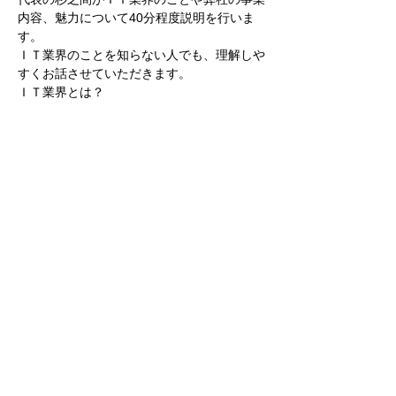
内容、魅力について40分程度説明を行いま
す。
ＩＴ業界のことを知らない人でも、理解しや
すくお話させていただきます。
ＩＴ業界とは？
ソフトウエア開発とは？
どんな仕事をしているか？
続きを読む >>
このイベントをシェア
株式会社テクノリサーチ
0465-48-3398
| 神
奈川県小田原市国府津2519-3
個人情報の取扱いについて