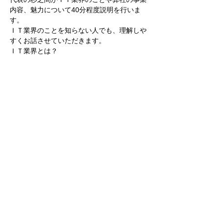
内容、魅力について40分程度説明を行いま
す。
ＩＴ業界のことを知らない人でも、理解しや
すくお話させていただきます。
ＩＴ業界とは？
ソフトウエア開発とは？
どんな仕事をしているか？
続きを読む >>
このイベントをシェア
株式会社テクノリサーチ
0465-48-3398
| 神
奈川県小田原市国府津2519-3
個人情報の取扱いについて