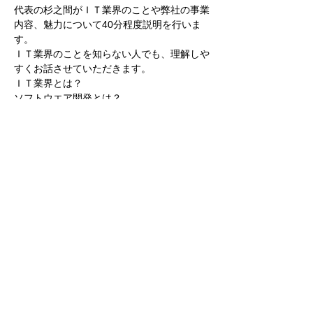
代表の杉之間がＩＴ業界のことや弊社の事業
内容、魅力について40分程度説明を行いま
す。
ＩＴ業界のことを知らない人でも、理解しや
すくお話させていただきます。
ＩＴ業界とは？
ソフトウエア開発とは？
どんな仕事をしているか？
どんな人が働いているのか？
続きを読む >>
このイベントをシェア
株式会社テクノリサーチ
0465-48-3398
| 神
奈川県小田原市国府津2519-3