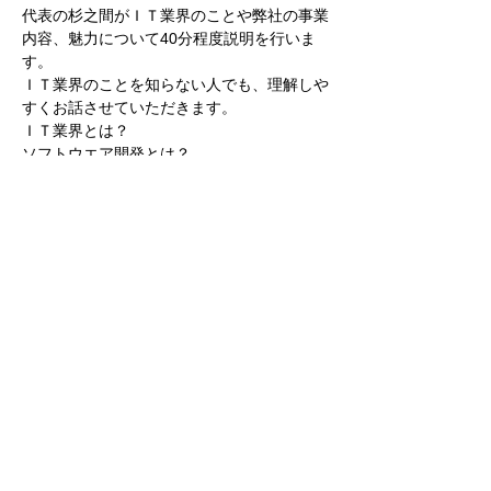
代表の杉之間がＩＴ業界のことや弊社の事業
内容、魅力について40分程度説明を行いま
す。
ＩＴ業界のことを知らない人でも、理解しや
すくお話させていただきます。
ＩＴ業界とは？
ソフトウエア開発とは？
どんな仕事をしているか？
どんな人が働いているのか？
続きを読む >>
このイベントをシェア
株式会社テクノリサーチ
0465-48-3398
| 神
奈川県小田原市国府津2519-3